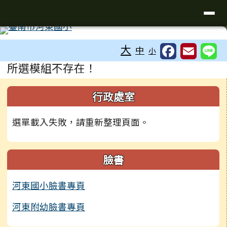
台南市河東國小
導覽列
跳至主內容區
工具列
大
中
小
頁尾區域
主內容區域
所選模組不存在！
左邊區域內容
行政處室
選單載入失敗，請重新整理頁面。
臉書
河東國小臉書專頁
河東附幼臉書專頁