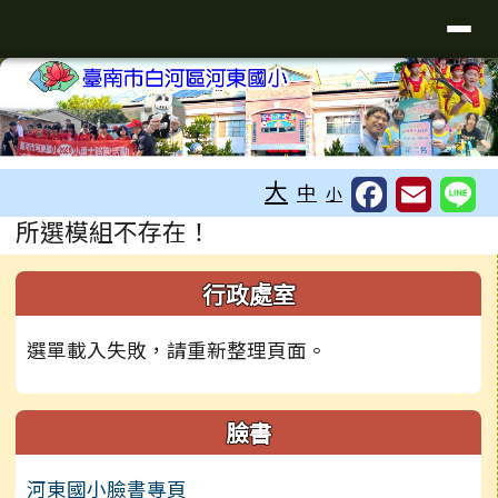
台南市河東國小
導覽列
跳至主內容區
工具列
大
中
小
頁尾區域
主內容區域
所選模組不存在！
左邊區域內容
行政處室
選單載入失敗，請重新整理頁面。
臉書
河東國小臉書專頁